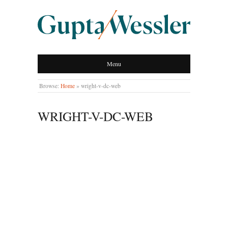
GUPTA WESSLER
Menu
LLP
Browse:
Home
»
wright-v-dc-web
WRIGHT-V-DC-WEB